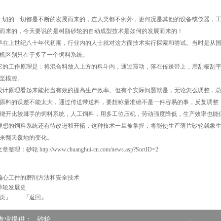
的一切都是不断的发展而来的，连人类都不例外，更何况是其他的设备或仪器，工
而来的，今天要说的是树脂砂轮的自动成型技术是如何的发展而来的！
上世纪八十年代初期，行业内的人士就对这方面技术实行探索和尝试。当时是从国
机区别只在于多了一个饲料系统。
工作原理是：将混合料放入上方的料斗内，通过震动，落在传送带上，用刮板刮平
至模腔。
原理看起来能相当有效的提高生产效率。但有个实际问题就是，无论怎么调整，总
原料的误差不能太大，通过传送带送料，要想称量准确不是一件容易的事，反复调整
绕开比较棘手的饲料系统，人工饲料，用多工位压机，劳动强度降低，生产效率也能
的饲料系统还有待改进和开拓，这种技术一旦被掌握，将能使生产薄片砂轮就象生
来翻天覆地的变化。
理：砂轮 http://www.chuanghui-cn.com/news.asp?SortID=2
偏心工件的磨削方法和安全技术
砂轮发展史
页』
『返回』
专业提供：
砂轮