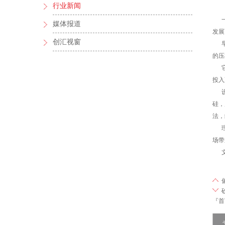
行业新闻
一切
媒体报道
发展
创汇视窗
早在
的压
它的
投入
设计
硅，
法，
理想
场带
文章整
『首