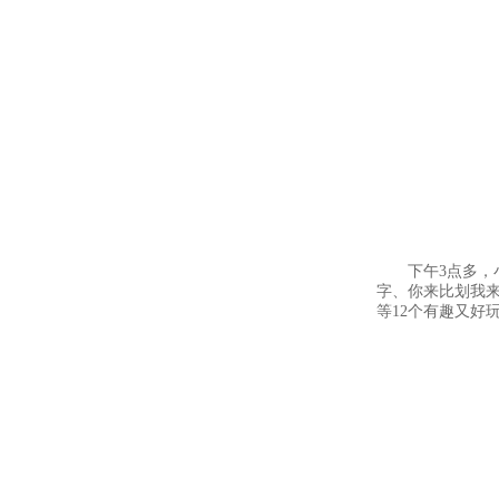
下午3点多，小
字、你来比划我
等12个有趣又好