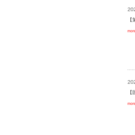
20
【
mor
20
【
mor