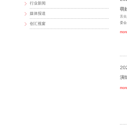
行业新闻
萌
媒体报道
舌尖
委会
创汇视窗
mor
20
演
mor