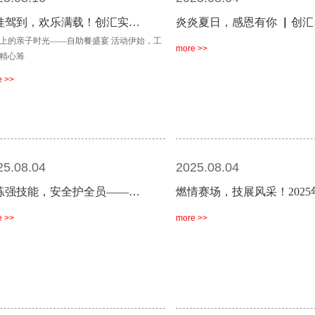
娃驾到，欢乐满载！创汇实…
炎炎夏日，感恩有你 ▏创汇
上的亲子时光——自助餐盛宴 活动伊始，工
more >>
精心筹
e >>
25.08.04
2025.08.04
练强技能，安全护全员——…
燃情赛场，技展风采！2025
e >>
more >>